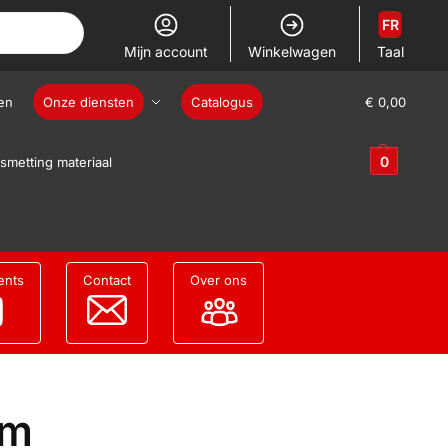
FR
Mijn account
Winkelwagen
Taal
en
Onze diensten
Catalogus
€
0,00
0
smetting materiaal
ents
Contact
Over ons
 m