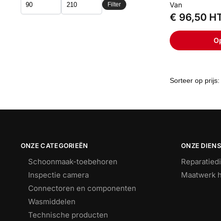
Van
Filter
€
96,50
H
Op
ONZE CATEGORIEËN
ONZE DIEN
Schoonmaak-toebehoren
Reparatied
Inspectie camera
Maatwerk h
Connectoren en componenten
Wasmiddelen
Technische producten