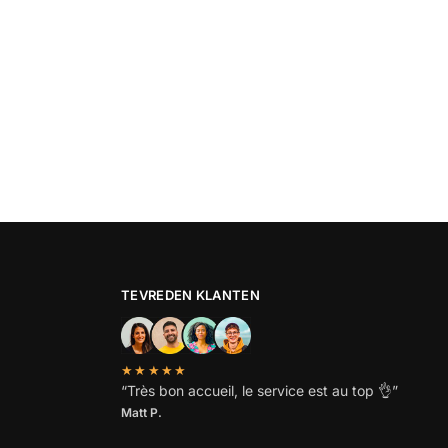
TEVREDEN KLANTEN
★★★★★
“
Très bon accueil, le service est au top
👌”
Matt P.