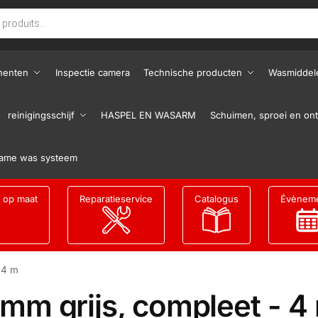
nenten
Inspectie camera
Technische producten
Wasmiddel
reinigingsschijf
HASPEL EN WASARM
Schuimen, sproei en ont
ame was systeem
g op maat
Reparatieservice
Catalogus
Évènem
 4 m
mm grijs, compleet - 4