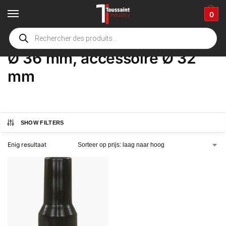
0
Home
Winkel
Product Opties
Ø 36 mm, accessoire Ø 32 mm
/
/
/
Ø 36 mm, accessoire Ø 32
mm
SHOW FILTERS
Enig resultaat