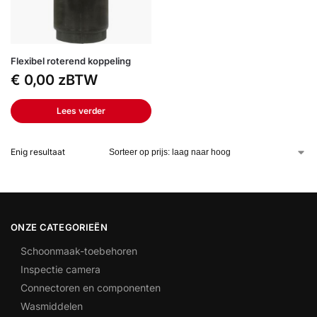
Flexibel roterend koppeling
€
0,00
zBTW
Lees verder
Enig resultaat
ONZE CATEGORIEËN
Schoonmaak-toebehoren
Inspectie camera
Connectoren en componenten
Wasmiddelen