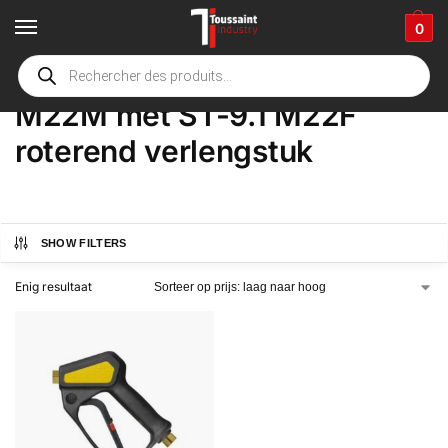
0
Home
Winkel
Product Opties
M22M met ST-9.1 M22F roterend verlengstuk
/
/
/
M22M met ST-9.1 M22F
roterend verlengstuk
SHOW FILTERS
Enig resultaat