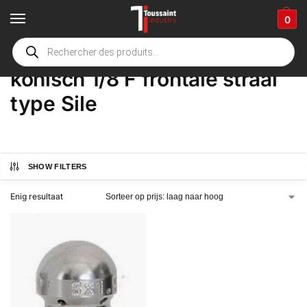
0
Home
Winkel
Product Opties
konisch 1/8 F frontale straal type Sile
/
/
/
konisch 1/8 F frontale straal
type Sile
SHOW FILTERS
Enig resultaat