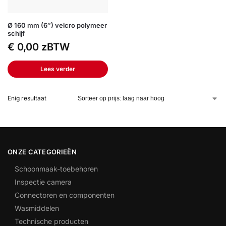
Ø 160 mm (6″) velcro polymeer
schijf
€
0,00
zBTW
Lees verder
Enig resultaat
ONZE CATEGORIEËN
Schoonmaak-toebehoren
Inspectie camera
Connectoren en componenten
Wasmiddelen
Technische producten