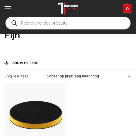
0
Home
Winkel
Product Opties
Fijn
/
/
/
Fijn
SHOW FILTERS
Enig resultaat