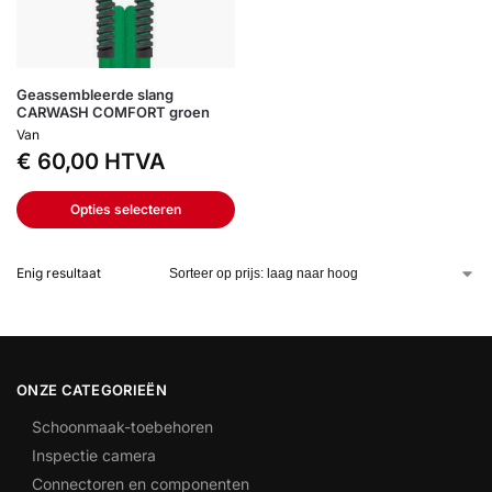
Geassembleerde slang
CARWASH COMFORT groen
Van
€
60,00
HTVA
Opties selecteren
Enig resultaat
ONZE CATEGORIEËN
Schoonmaak-toebehoren
Inspectie camera
Connectoren en componenten