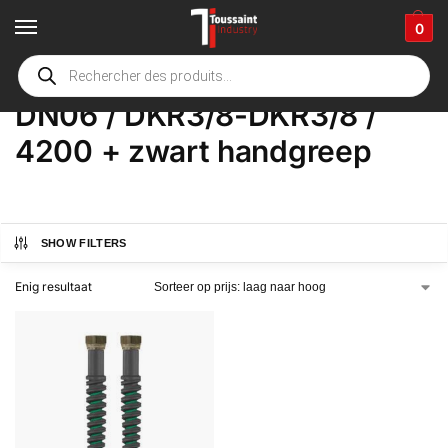
0
Home
Winkel
Product Opties
DN06 / DKR3/8-DKR3/8 / 4200 + zwart handgreep
/
/
/
DN06 / DKR3/8-DKR3/8 /
4200 + zwart handgreep
SHOW FILTERS
Enig resultaat