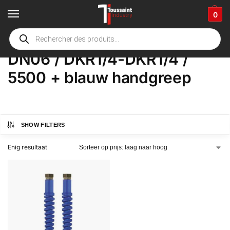
0
Home
Winkel
Product Opties
DN06 / DKR1/4-DKR1/4 / 5500 + blauw handgreep
/
/
/
DN06 / DKR1/4-DKR1/4 /
5500 + blauw handgreep
SHOW FILTERS
Enig resultaat