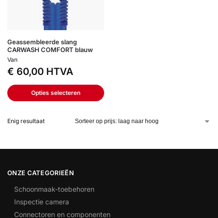
Geassembleerde slang
CARWASH COMFORT blauw
Van
€
60,00
HTVA
Opties selecteren
Enig resultaat
ONZE CATEGORIEËN
Schoonmaak-toebehoren
Inspectie camera
Connectoren en componenten