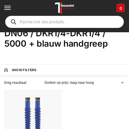
0
Home
Winkel
Product Opties
DN06 / DKR1/4-DKR1/4 / 5000 + blauw handgreep
/
/
/
DN06 / DKR1/4-DKR1/4 /
5000 + blauw handgreep
SHOW FILTERS
Enig resultaat