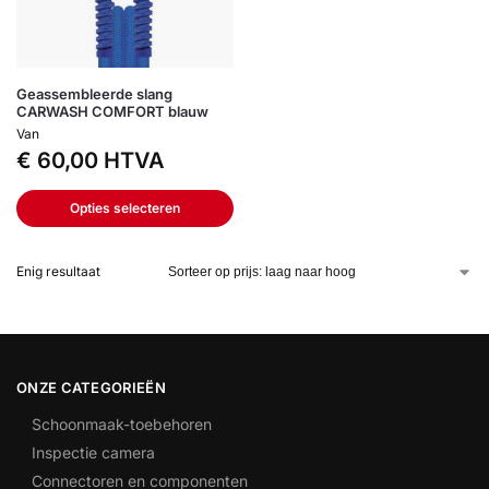
Geassembleerde slang
CARWASH COMFORT blauw
Van
€
60,00
HTVA
Opties selecteren
Enig resultaat
ONZE CATEGORIEËN
Schoonmaak-toebehoren
Inspectie camera
Connectoren en componenten