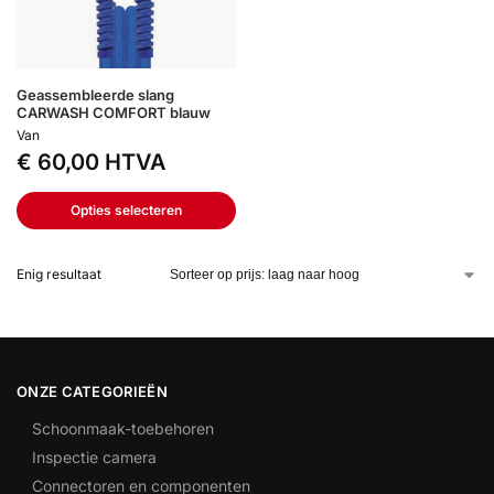
Geassembleerde slang
CARWASH COMFORT blauw
Van
€
60,00
HTVA
Opties selecteren
Enig resultaat
ONZE CATEGORIEËN
Schoonmaak-toebehoren
Inspectie camera
Connectoren en componenten