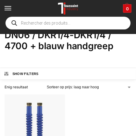
0
Home
Winkel
Product Opties
DN06 / DKR1/4-DKR1/4 / 4700 + blauw handgreep
/
/
/
DN06 / DKR1/4-DKR1/4 /
4700 + blauw handgreep
SHOW FILTERS
Enig resultaat