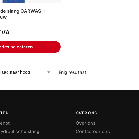
rde slang CARWASH
auw
TVA
ties selecteren
Enig resultaat
STEN
OVER ONS
ienst
Over ons
ydraulische slang
Contacteer ons