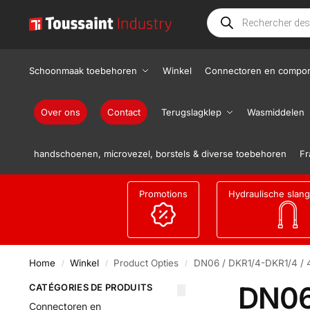
Schoonmaak toebehoren
Winkel
Connectoren en compo
Over ons
Contact
Terugslagklep
Wasmiddelen
handschoenen, microvezel, borstels & diverse toebehoren
Fr
Promotions
Hydraulische slan
Home
Winkel
Product Opties
DN06 / DKR1/4-DKR1/4 / 
/
/
/
DN06
CATÉGORIES DE PRODUITS
Connectoren en