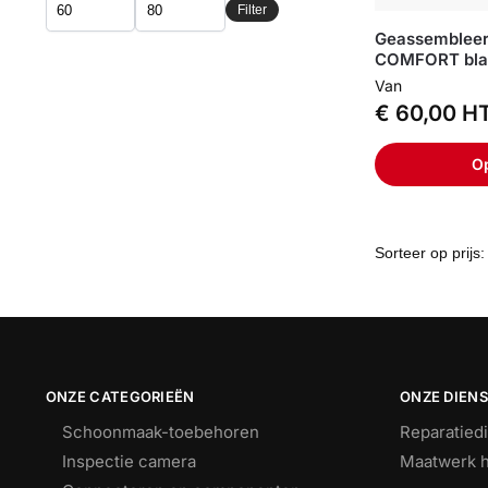
Filter
Geassemblee
COMFORT bl
Van
€
60,00
H
Op
ONZE CATEGORIEËN
ONZE DIEN
Schoonmaak-toebehoren
Reparatied
Inspectie camera
Maatwerk h