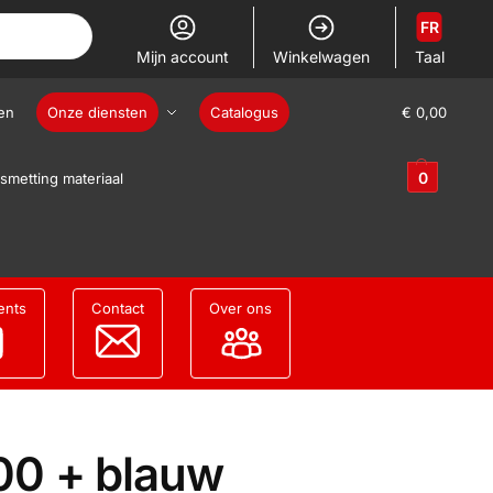
FR
Mijn account
Winkelwagen
Taal
en
Onze diensten
Catalogus
€
0,00
0
smetting materiaal
ents
Contact
Over ons
00 + blauw