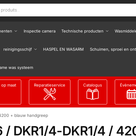
nenten
Inspectie camera
Technische producten
Wasmiddel
reinigingsschijf
HASPEL EN WASARM
Schuimen, sproei en ont
ame was systeem
g op maat
Reparatieservice
Catalogus
Évènem
4200 + blauw handgreep
 / DKR1/4-DKR1/4 / 42