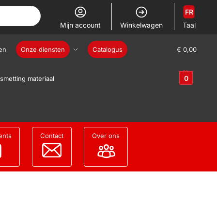
FR
Mijn account
Winkelwagen
Taal
en
Onze diensten
Catalogus
€
0,00
0
smetting materiaal
ents
Contact
Over ons