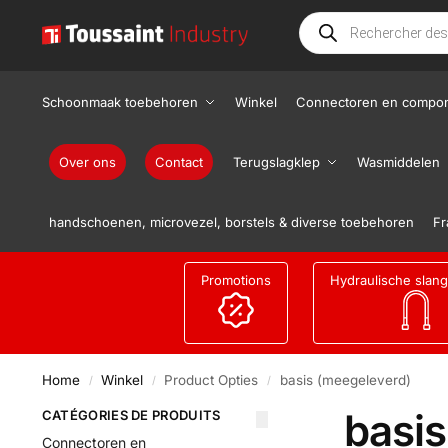
Schoonmaak toebehoren
Winkel
Connectoren en compo
Over ons
Contact
Terugslagklep
Wasmiddelen
handschoenen, microvezel, borstels & diverse toebehoren
Fr
Promotions
Hydraulische slan
Home
Winkel
Product Opties
basis (meegeleverd)
/
/
/
basi
CATÉGORIES DE PRODUITS
Connectoren en