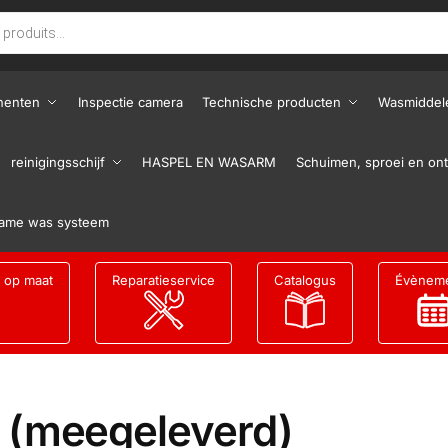
nenten
Inspectie camera
Technische producten
Wasmiddel
reinigingsschijf
HASPEL EN WASARM
Schuimen, sproei en ont
ame was systeem
g op maat
Reparatieservice
Catalogus
Évènem
s (meegeleverd)