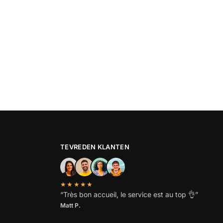
TEVREDEN KLANTEN
★★★★★
“
Très bon accueil, le service est au top
👌”
Matt P.