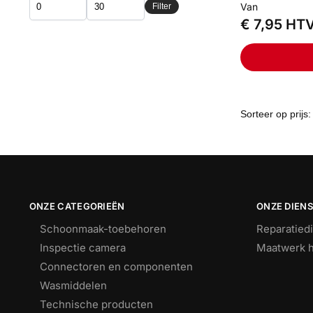
Van
Filter
€
7,95
HT
ONZE CATEGORIEËN
ONZE DIEN
Schoonmaak-toebehoren
Reparatied
Inspectie camera
Maatwerk h
Connectoren en componenten
Wasmiddelen
Technische producten