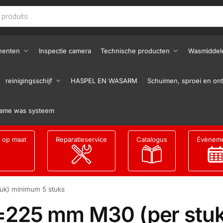
nenten
Inspectie camera
Technische producten
Wasmiddel
reinigingsschijf
HASPEL EN WASARM
Schuimen, sproei en ont
ame was systeem
g op maat
Reparatieservice
Catalogus
Évènem
uk) minimum 5 stuks
=225 mm M30 (per stuk