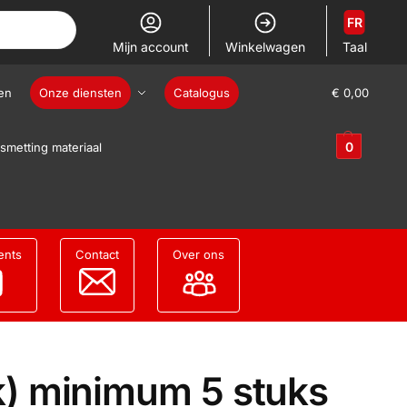
FR
Mijn account
Winkelwagen
Taal
en
Onze diensten
Catalogus
€
0,00
0
smetting materiaal
ents
Contact
Over ons
) minimum 5 stuks