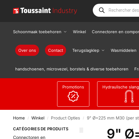
Schoonmaak toebehoren
Winkel
Connectoren en compo
Over ons
Contact
Terugslagklep
Wasmiddelen
handschoenen, microvezel, borstels & diverse toebehoren
Fr
Promotions
Hydraulische slan
Home
Winkel
Product Opties
9" Ø=225 mm M30 (per st
/
/
/
9" Ø
CATÉGORIES DE PRODUITS
Connectoren en