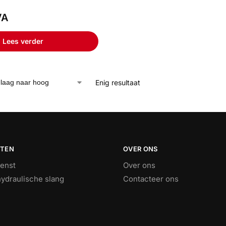
VA
Lees verder
Enig resultaat
STEN
OVER ONS
ienst
Over ons
ydraulische slang
Contacteer ons