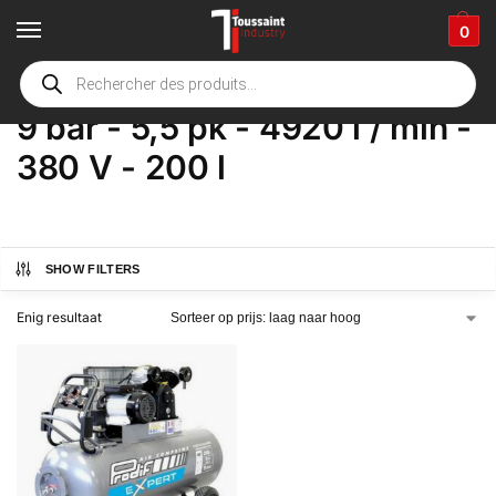
0
Home
Winkel
Product Opties
9 bar - 5,5 pk - 4920 l / min - 380 V - 200 l
/
/
/
9 bar - 5,5 pk - 4920 l / min -
380 V - 200 l
SHOW FILTERS
Enig resultaat