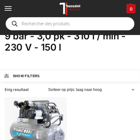
0
Home
Winkel
Product Opties
9 bar - 3,0 pk - 310 l / min - 230 V - 150 l
/
/
/
9 bar - 3,0 pk - 310 l / min -
230 V - 150 l
SHOW FILTERS
Enig resultaat