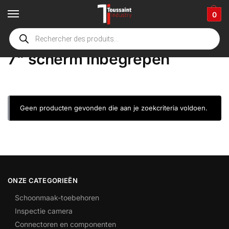
0
Home
Winkel
Product Opties
7" scherm inbegrepen
/
/
/
7" scherm inbegrepen
Geen producten gevonden die aan je zoekcriteria voldoen.
ONZE CATEGORIEËN
Schoonmaak-toebehoren
Inspectie camera
Connectoren en componenten