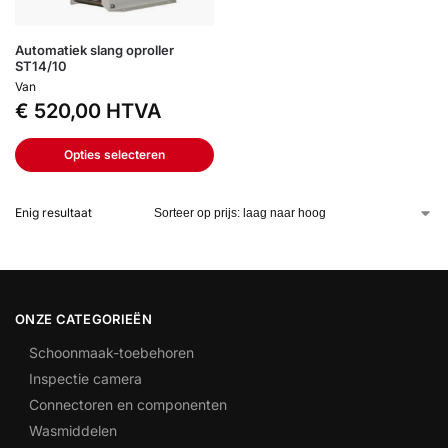
Automatiek slang oproller
ST14/10
Van
€
520,00
HTVA
Opties selecteren
Enig resultaat
ONZE CATEGORIEËN
Schoonmaak-toebehoren
Inspectie camera
Connectoren en componenten
Wasmiddelen