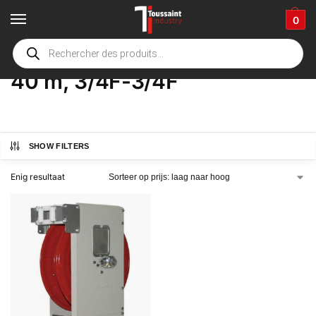
0
Home
Winkel
Product Opties
40 m, 3/4F-3/4F
/
/
/
40 m, 3/4F-3/4F
SHOW FILTERS
Enig resultaat