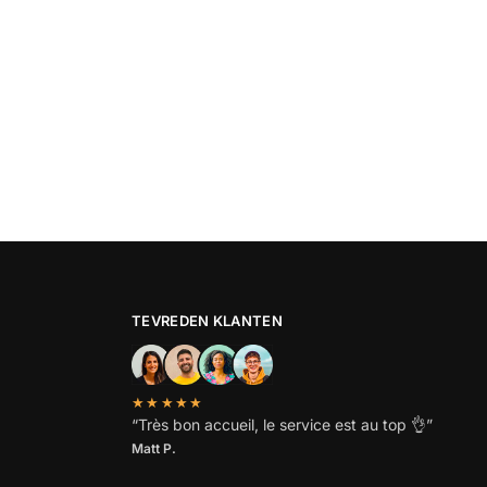
TEVREDEN KLANTEN
★★★★★
“
Très bon accueil, le service est au top
👌”
Matt P.