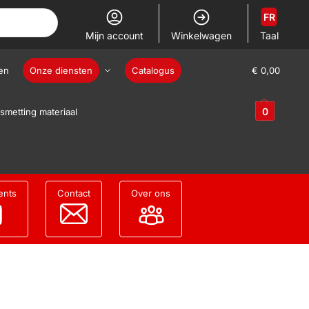
FR
Mijn account
Winkelwagen
Taal
en
Onze diensten
Catalogus
€
0,00
0
smetting materiaal
ents
Contact
Over ons