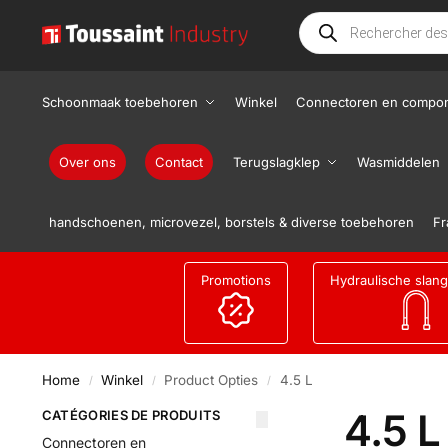
Schoonmaak toebehoren
Winkel
Connectoren en compo
Over ons
Contact
Terugslagklep
Wasmiddelen
handschoenen, microvezel, borstels & diverse toebehoren
Fr
Promotions
Hydraulische slan
Home
Winkel
Product Opties
4.5 L
/
/
/
4.5 L
CATÉGORIES DE PRODUITS
Connectoren en