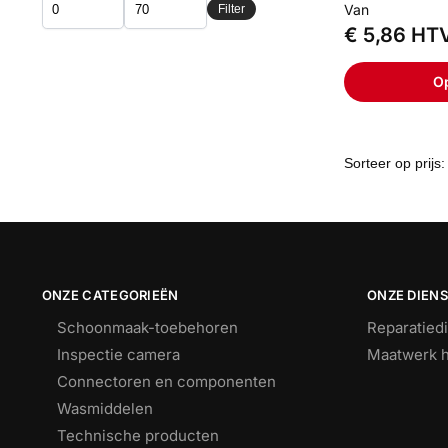
Van
Filter
€
5,86
HT
Op
ONZE CATEGORIEËN
ONZE DIEN
Schoonmaak-toebehoren
Reparatied
Inspectie camera
Maatwerk h
Connectoren en componenten
Wasmiddelen
Technische producten