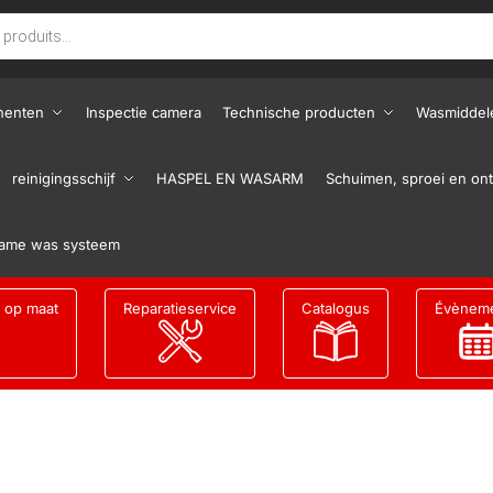
nenten
Inspectie camera
Technische producten
Wasmiddel
reinigingsschijf
HASPEL EN WASARM
Schuimen, sproei en ont
ame was systeem
g op maat
Reparatieservice
Catalogus
Évènem