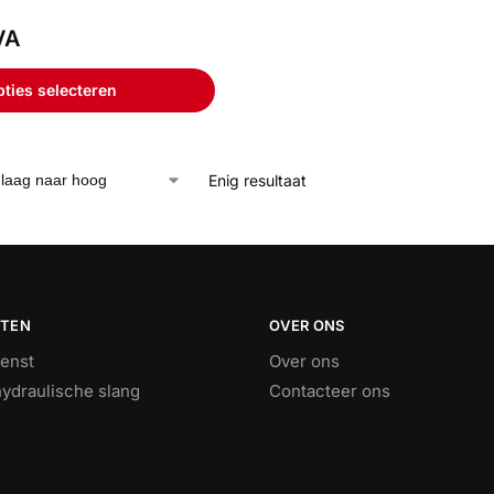
VA
ties selecteren
Enig resultaat
STEN
OVER ONS
ienst
Over ons
ydraulische slang
Contacteer ons