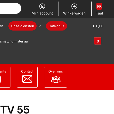
FR
Mijn account
Winkelwagen
Taal
en
Onze diensten
Catalogus
€
0,00
0
smetting materiaal
ents
Contact
Over ons
TTV 55