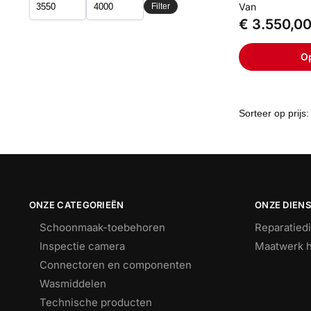
Van
Filter
€
3.550,0
Op
ONZE CATEGORIEËN
ONZE DIEN
Schoonmaak-toebehoren
Reparatied
Inspectie camera
Maatwerk h
Connectoren en componenten
Wasmiddelen
Technische producten