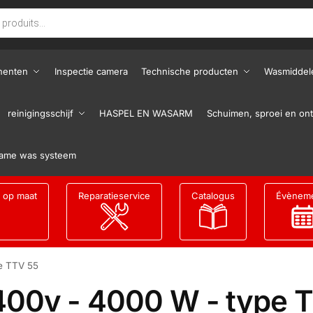
nenten
Inspectie camera
Technische producten
Wasmiddel
reinigingsschijf
HASPEL EN WASARM
Schuimen, sproei en ont
ame was systeem
g op maat
Reparatieservice
Catalogus
Évènem
e TTV 55
400v - 4000 W - type 