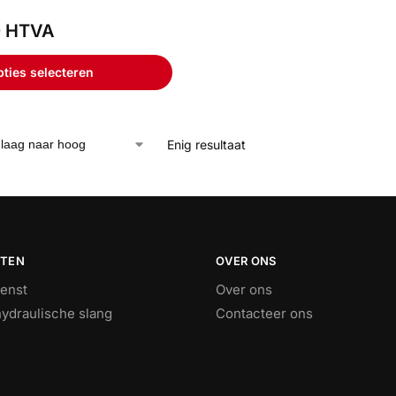
0
HTVA
ties selecteren
Enig resultaat
STEN
OVER ONS
ienst
Over ons
ydraulische slang
Contacteer ons