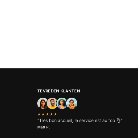
TEVREDEN KLANTEN
★★★★★
“
Très bon accueil, le service est au top
👌”
Matt P.