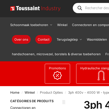
Schoonmaak toebehoren
Winkel
Connectoren en compo
Over ons
Contact
Terugslagklep
Wasmiddelen
handschoenen, microvezel, borstels & diverse toebehoren
Fr
Promotions
Hydraulische slan
Home
Winkel
Product Opties
3ph 400v - 4000 W - typ
/
/
/
3ph 
CATÉGORIES DE PRODUITS
Connectoren en