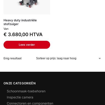
Heavy duty industriële
stofzuiger
Van
€
3.680,00
HTVA
Lees verder
Enig resultaat
ONZE CATEGORIEËN
Schoonmaak-toebehoren
Inspectie camera
Connectoren en componenten