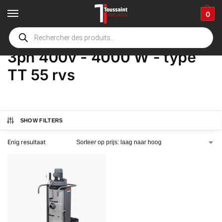
0
Home
Winkel
Product Opties
3ph 400v - 4000 W - type TT 55 rvs
/
/
/
3ph 400v - 4000 W - type
TT 55 rvs
SHOW FILTERS
Enig resultaat