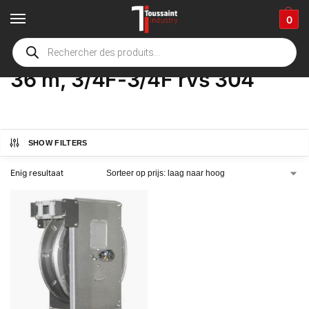
0
Home
Winkel
Product Opties
36 m, 3/4F-3/4F rvs 304
/
/
/
36 m, 3/4F-3/4F rvs 304
SHOW FILTERS
Enig resultaat