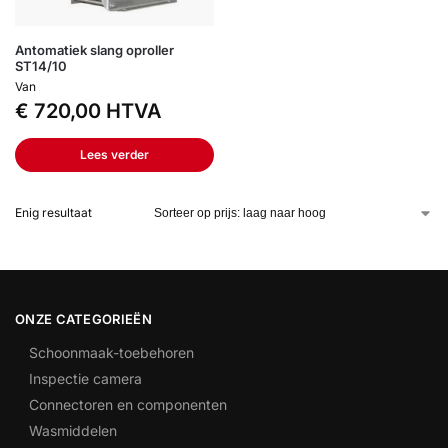
Antomatiek slang oproller
ST14/10
Van
€
720,00
HTVA
Lees verder
Enig resultaat
ONZE CATEGORIEËN
Schoonmaak-toebehoren
Inspectie camera
Connectoren en componenten
Wasmiddelen