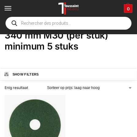
0
Home
Winkel
Product Opties
340 mm M30 (per stuk) minimum 5 stuks
/
/
/
340 mm M30 (per stuk)
minimum 5 stuks
SHOW FILTERS
Enig resultaat