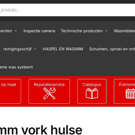
nenten
Inspectie camera
Technische producten
Wasmiddel
reinigingsschijf
HASPEL EN WASARM
Schuimen, sproei en ont
ame was systeem
g op maat
Reparatieservice
Catalogus
Évènem
mm vork hulse