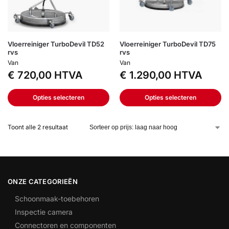
Vloerreiniger TurboDevil TD52
Vloerreiniger TurboDevil TD75
rvs
rvs
Van
Van
€
720,00
HTVA
€
1.290,00
HTVA
Opties selecteren
Opties selecteren
Toont alle 2 resultaat
ONZE CATEGORIEËN
Schoonmaak-toebehoren
Inspectie camera
Connectoren en componenten