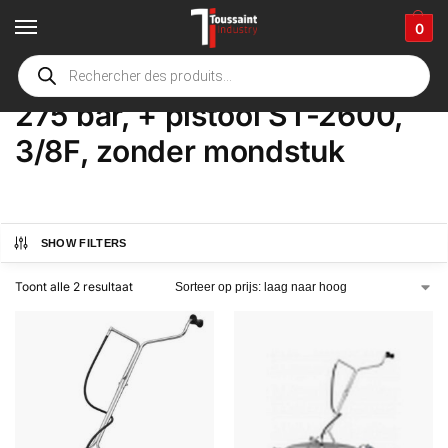
0
Home
Winkel
Product Opties
275 bar, + pistool ST-2600, 3/8F, zonder mondstuk
/
/
/
275 bar, + pistool ST-2600,
3/8F, zonder mondstuk
SHOW FILTERS
Toont alle 2 resultaat