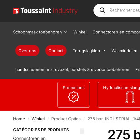
Schoonmaak toebehoren
Winkel
Connectoren en compo
Over ons
Contact
Terugslagklep
Wasmiddelen
handschoenen, microvezel, borstels & diverse toebehoren
Fr
Promotions
Hydraulische slan
Home
Winkel
Product Opties
275 bar, INDUSTRIAL, 1/4F
/
/
/
275 b
CATÉGORIES DE PRODUITS
Connectoren en