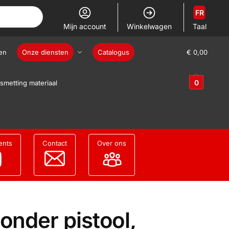
FR
Mijn account
Winkelwagen
Taal
en
Onze diensten
Catalogus
€
0,00
0
smetting materiaal
ents
Contact
Over ons
onder pistool,