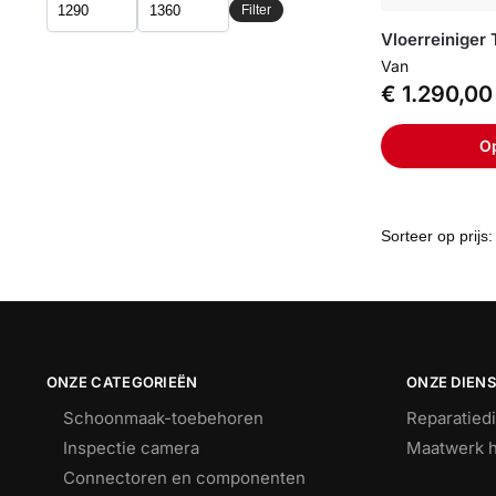
Filter
Vloerreiniger
Van
€
1.290,00
Op
ONZE CATEGORIEËN
ONZE DIEN
Schoonmaak-toebehoren
Reparatied
Inspectie camera
Maatwerk h
Connectoren en componenten