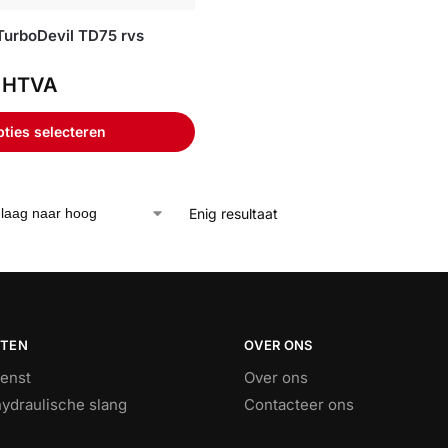
 TurboDevil TD75 rvs
HTVA
ties selecteren
Enig resultaat
STEN
OVER ONS
ienst
Over ons
ydraulische slang
Contacteer ons