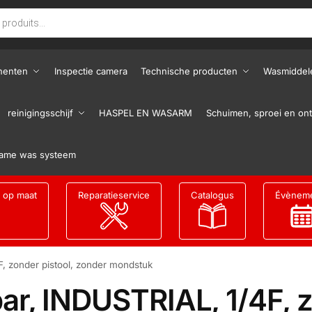
nenten
Inspectie camera
Technische producten
Wasmiddel
reinigingsschijf
HASPEL EN WASARM
Schuimen, sproei en ont
ame was systeem
g op maat
Reparatieservice
Catalogus
Évènem
, zonder pistool, zonder mondstuk
ar, INDUSTRIAL, 1/4F, z