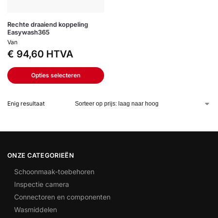
Rechte draaiend koppeling
Easywash365
Van
€
94,60
HTVA
Opties selecteren
Enig resultaat
ONZE CATEGORIEËN
Schoonmaak-toebehoren
Inspectie camera
Connectoren en componenten
Wasmiddelen