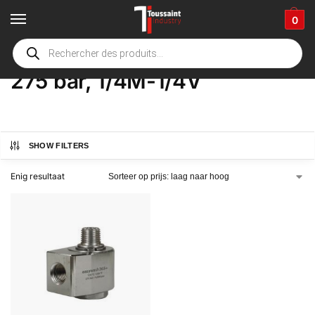
0
Home
Winkel
Product Opties
275 bar, 1/4M-1/4V
/
/
/
275 bar, 1/4M-1/4V
SHOW FILTERS
Enig resultaat