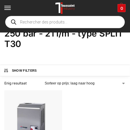
0
Home
Winkel
Product Opties
250 bar - 21 l/m - type SPLIT T30
/
/
/
250 bar - 21 l/m - type SPLIT
T30
SHOW FILTERS
Enig resultaat