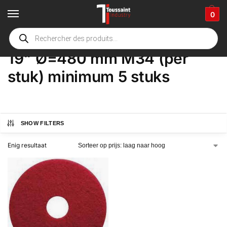
0
Home
Winkel
Product Opties
19" Ø=480 mm M34 (per stuk) minimum 5 stuks
/
/
/
19" Ø=480 mm M34 (per
stuk) minimum 5 stuks
SHOW FILTERS
Enig resultaat