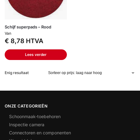
Schijf superpads – Rood
Van
€
8,78
HTVA
Lees verder
Enig resultaat
ONZE CATEGORIEËN
Schoonmaak-toebehoren
Inspectie camera
Connectoren en componenten