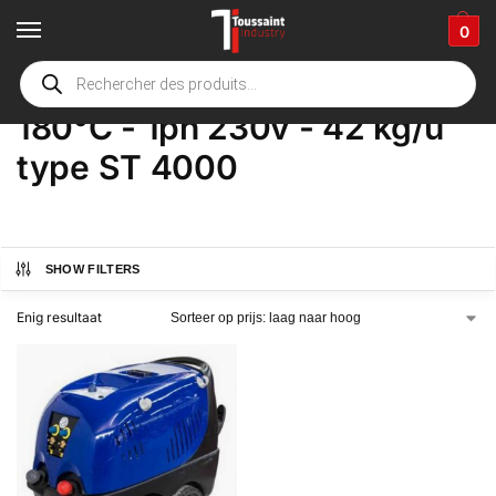
0
Home
Winkel
Product Opties
180°C - 1ph 230v - 42 kg/u type ST 4000
/
/
/
180°C - 1ph 230v - 42 kg/u
type ST 4000
SHOW FILTERS
Enig resultaat