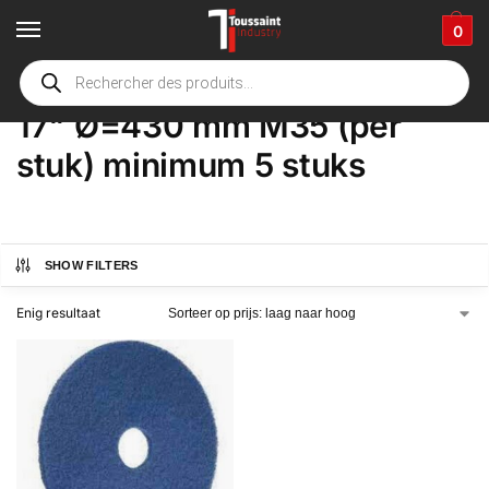
0
Home
Winkel
Product Opties
17" Ø=430 mm M35 (per stuk) minimum 5 stuks
/
/
/
17" Ø=430 mm M35 (per
stuk) minimum 5 stuks
SHOW FILTERS
Enig resultaat