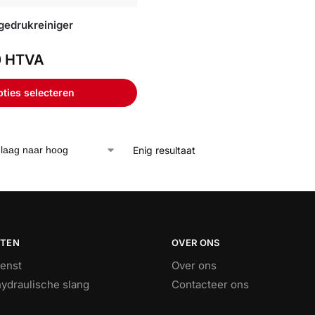
gedrukreiniger
0
HTVA
ties selecteren
Enig resultaat
STEN
OVER ONS
ienst
Over ons
ydraulische slang
Contacteer ons