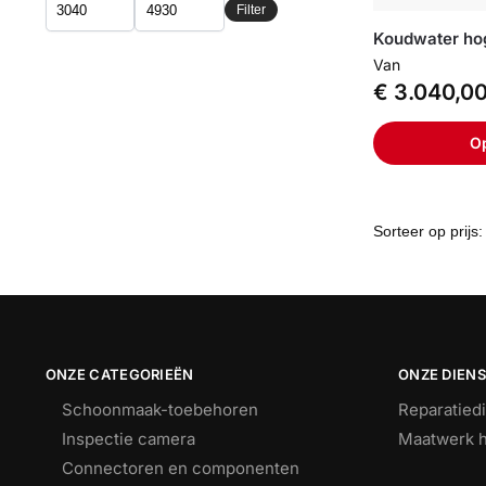
Filter
Koudwater ho
Van
€
3.040,0
Op
ONZE CATEGORIEËN
ONZE DIEN
Schoonmaak-toebehoren
Reparatied
Inspectie camera
Maatwerk h
Connectoren en componenten