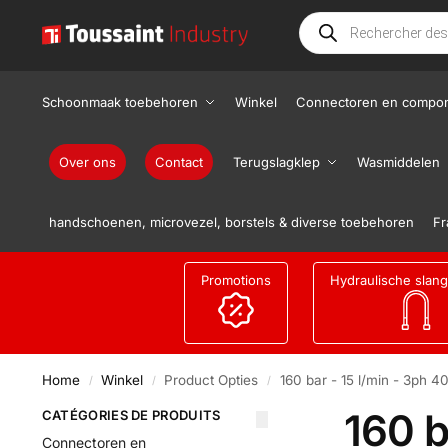
Schoonmaak toebehoren
Winkel
Connectoren en compo
Over ons
Contact
Terugslagklep
Wasmiddelen
handschoenen, microvezel, borstels & diverse toebehoren
Fr
Promotions
Hydraulische slan
Home
Winkel
Product Opties
160 bar - 15 l/min - 3ph
/
/
/
160 b
CATÉGORIES DE PRODUITS
Connectoren en