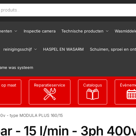
nenten
Inspectie camera
Technische producten
Wasmiddel
reinigingsschijf
HASPEL EN WASARM
Schuimen, sproei en ont
ame was systeem
g op maat
Reparatieservice
Catalogus
Évènem
 400v - type MODULA PLUS 160/15
ar - 15 l/min - 3ph 40