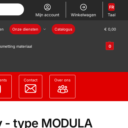
FR
Mijn account
Winkelwagen
Taal
en
Onze diensten
Catalogus
€
0,00
0
smetting materiaal
ents
Contact
Over ons
0v - type MODULA