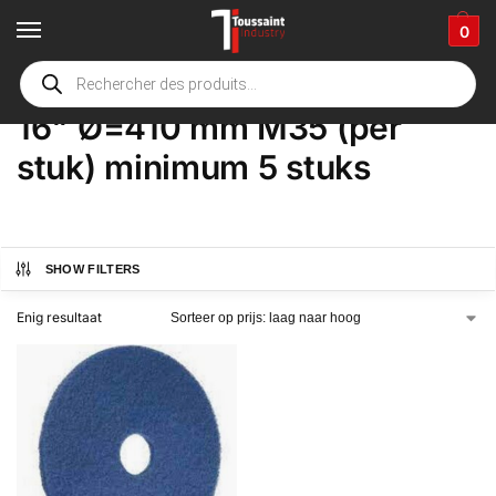
0
Home
Winkel
Product Opties
16" Ø=410 mm M35 (per stuk) minimum 5 stuks
/
/
/
16" Ø=410 mm M35 (per
stuk) minimum 5 stuks
SHOW FILTERS
Enig resultaat