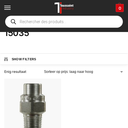
0
Home
Winkel
Product Opties
15035
/
/
/
15035
SHOW FILTERS
Enig resultaat