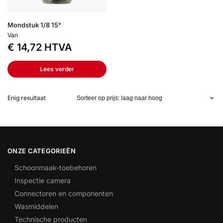
Mondstuk 1/8 15°
Van
€
14,72
HTVA
Lees verder
Enig resultaat
ONZE CATEGORIEËN
Schoonmaak-toebehoren
Inspectie camera
Connectoren en componenten
Wasmiddelen
Technische producten