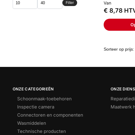
Van
Filter
€
8,78
HT
Op
ONZE CATEGORIEËN
ONZE DIEN
Schoonmaak-toebehoren
Reparatied
Inspectie camera
Maatwerk h
Connectoren en componenten
Wasmiddelen
Technische producten