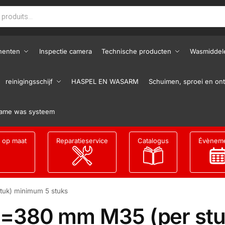
nenten
Inspectie camera
Technische producten
Wasmiddel
reinigingsschijf
HASPEL EN WASARM
Schuimen, sproei en ont
ame was systeem
g op maat
Reparatieservice
Catalogus
Évènem
tuk) minimum 5 stuks
Ø=380 mm M35 (per stu