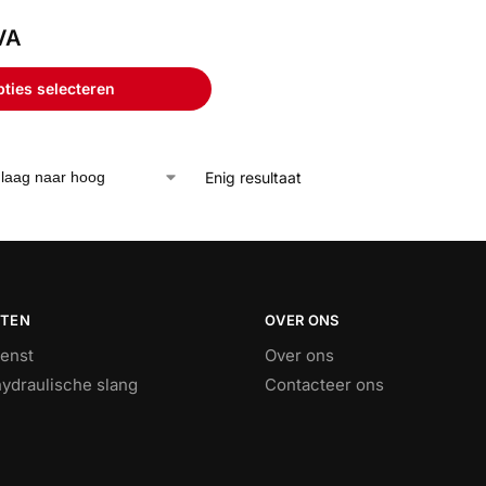
VA
ties selecteren
Enig resultaat
STEN
OVER ONS
ienst
Over ons
ydraulische slang
Contacteer ons