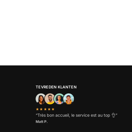
TEVREDEN KLANTEN
★★★★★
“
Très bon accueil, le service est au top
👌”
Matt P.