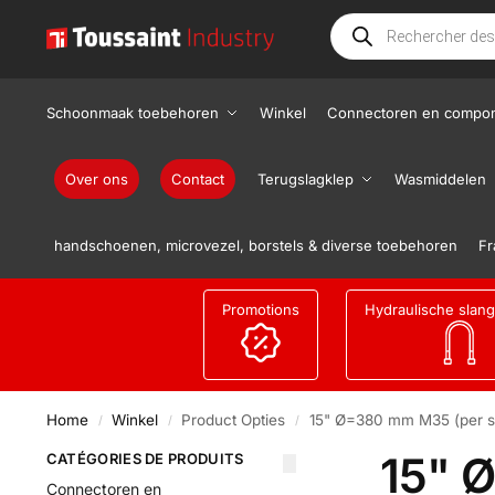
Schoonmaak toebehoren
Winkel
Connectoren en compo
Over ons
Contact
Terugslagklep
Wasmiddelen
handschoenen, microvezel, borstels & diverse toebehoren
Fr
Promotions
Hydraulische slan
Home
Winkel
Product Opties
15" Ø=380 mm M35 (per s
/
/
/
15" 
CATÉGORIES DE PRODUITS
Connectoren en