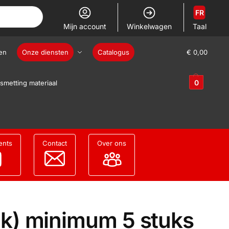
FR
Mijn account
Winkelwagen
Taal
en
Onze diensten
Catalogus
€
0,00
0
smetting materiaal
ents
Contact
Over ons
k) minimum 5 stuks