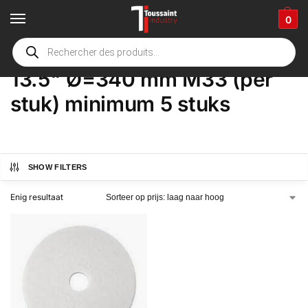
0
Home
Winkel
Product Opties
13.5" Ø=340 mm M33 (per stuk) minimum 5 stuks
/
/
/
13.5" Ø=340 mm M33 (per
stuk) minimum 5 stuks
SHOW FILTERS
Enig resultaat