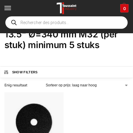
0
Home
Winkel
Product Opties
13.5" Ø=340 mm M32 (per stuk) minimum 5 stuks
/
/
/
13.5" Ø=340 mm M32 (per
stuk) minimum 5 stuks
SHOW FILTERS
Enig resultaat