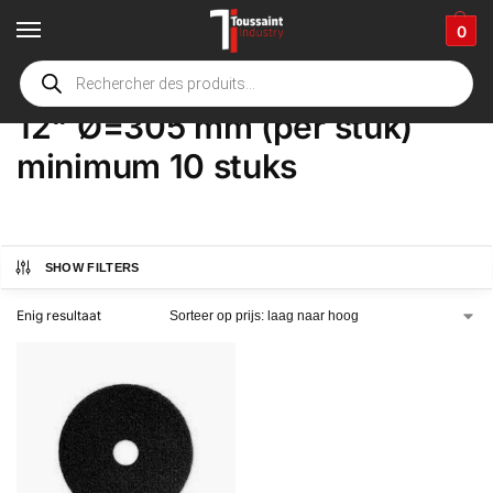
0
Home
Winkel
Product Opties
12" Ø=305 mm (per stuk) minimum 10 stuks
/
/
/
12" Ø=305 mm (per stuk)
minimum 10 stuks
SHOW FILTERS
Enig resultaat