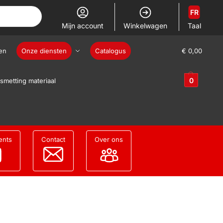
FR
Mijn account
Winkelwagen
Taal
en
Onze diensten
Catalogus
€
0,00
0
smetting materiaal
ents
Contact
Over ons