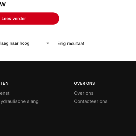
TW
Lees verder
Enig resultaat
STEN
OVER ONS
ienst
Over ons
ydraulische slang
Contacteer ons