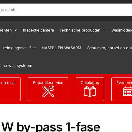
nenten
Inspectie camera
Technische producten
Wasmiddel
reinigingsschijf
HASPEL EN WASARM
Schuimen, sproei en ont
ame was systeem
g op maat
Reparatieservice
Catalogus
Évènem
 W by-pass 1-fase