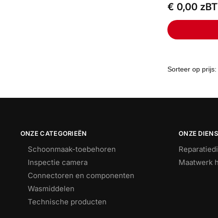
€
0,00
zB
ONZE CATEGORIEËN
ONZE DIEN
Schoonmaak-toebehoren
Reparatied
Inspectie camera
Maatwerk h
Connectoren en componenten
Wasmiddelen
Technische producten