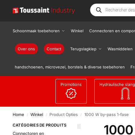
Schoonmaak toebehoren
Winkel
Connectoren en compo
Over ons
Contact
Terugslagklep
Wasmiddelen
handschoenen, microvezel, borstels & diverse toebehoren
Fr
Promotions
Hydraulische slan
Home
Winkel
Product Opties
1000 W by-pass 1-fase
/
/
/
1000
CATÉGORIES DE PRODUITS
Connectoren en