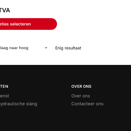
TVA
ties selecteren
Enig resultaat
STEN
OVER ONS
ienst
Over ons
ydraulische slang
Contacteer ons