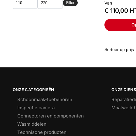
Van
Filter
€
110,00
H
Op
ONZE CATEGORIEËN
ONZE DIEN
Schoonmaak-toebehoren
Reparatied
Inspectie camera
Maatwerk h
Connectoren en componenten
Wasmiddelen
Technische producten