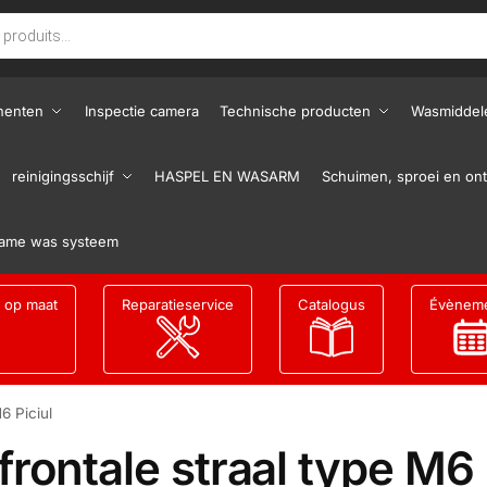
nenten
Inspectie camera
Technische producten
Wasmiddel
reinigingsschijf
HASPEL EN WASARM
Schuimen, sproei en ont
ame was systeem
g op maat
Reparatieservice
Catalogus
Évènem
6 Piciul
 frontale straal type M6 