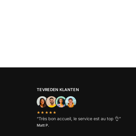
TEVREDEN KLANTEN
★★★★★
“
Très bon accueil, le service est au top
👌”
Matt P.