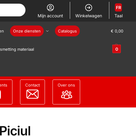
FR
Mijn account
Winkelwagen
Taal
en
Onze diensten
Catalogus
€
0,00
0
smetting materiaal
ents
Contact
Over ons
Piciul