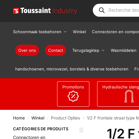
Schoonmaak toebehoren
Winkel
Connectoren en compo
Over ons
Contact
Terugslagklep
Wasmiddelen
handschoenen, microvezel, borstels & diverse toebehoren
Fr
Promotions
Hydraulische slan
Home
Winkel
Product Opties
1/2 F frontale straal type M
/
/
/
1/2 F
CATÉGORIES DE PRODUITS
Connectoren en