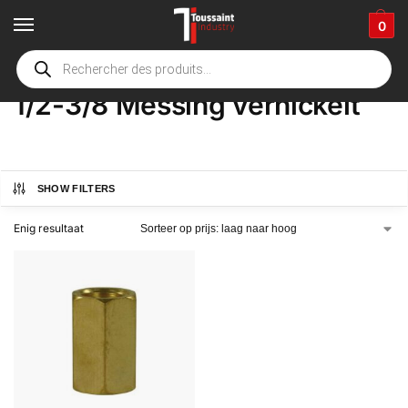
0
Home
Winkel
Product Opties
1/2-3/8 Messing vernickelt
/
/
/
1/2-3/8 Messing vernickelt
SHOW FILTERS
Enig resultaat