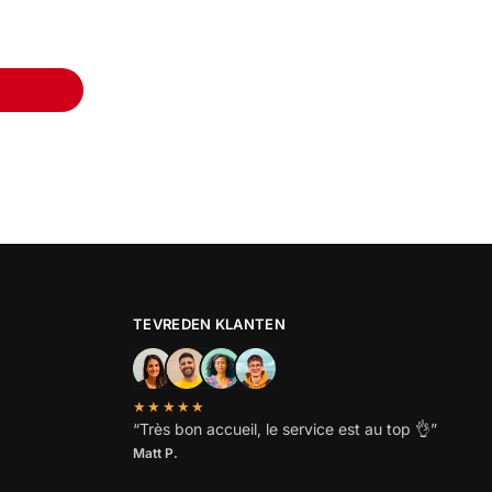
TEVREDEN KLANTEN
★★★★★
“
Très bon accueil, le service est au top
👌”
Matt P.