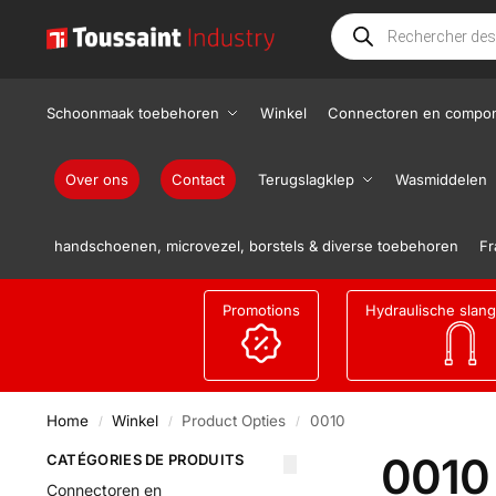
Schoonmaak toebehoren
Winkel
Connectoren en compo
Over ons
Contact
Terugslagklep
Wasmiddelen
handschoenen, microvezel, borstels & diverse toebehoren
Fr
Promotions
Hydraulische slan
Home
Winkel
Product Opties
0010
/
/
/
0010
CATÉGORIES DE PRODUITS
Connectoren en