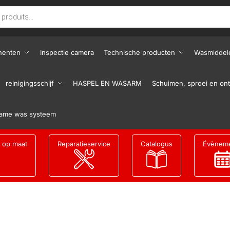
nenten
Inspectie camera
Technische producten
Wasmiddel
reinigingsschijf
HASPEL EN WASARM
Schuimen, sproei en ont
ame was systeem
g op maat
Reparatieservice
Catalogus
Évènem