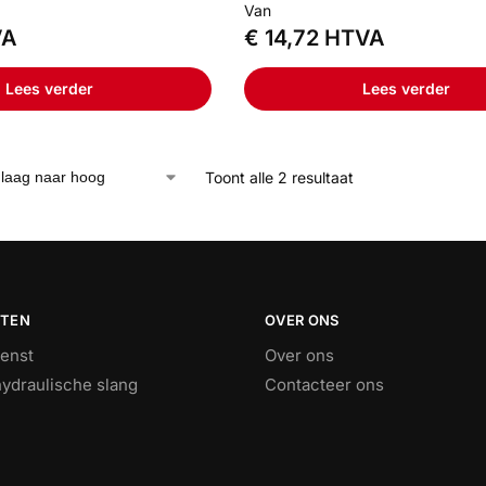
Van
VA
€
14,72
HTVA
Lees verder
Lees verder
Toont alle 2 resultaat
STEN
OVER ONS
ienst
Over ons
ydraulische slang
Contacteer ons