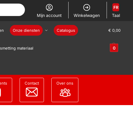
FR
Mijn account
Winkelwagen
Taal
en
Onze diensten
Catalogus
€
0,00
0
smetting materiaal
ents
Contact
Over ons