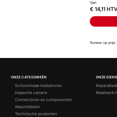
Van
€
14,11
HT
ONZE CATEGORIEËN
ONZE DIEN
Schoonmaak-toebehoren
Reparatied
Inspectie camera
Maatwerk h
Connectoren en componenten
Wasmiddelen
Technische producten