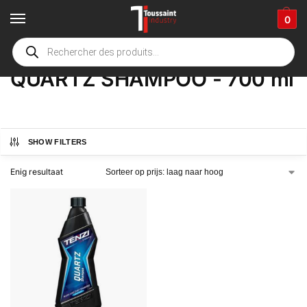
0
Home
Winkel
Product Deel
QUARTZ SHAMPOO - 700 ml
/
/
/
QUARTZ SHAMPOO - 700 ml
SHOW FILTERS
Enig resultaat