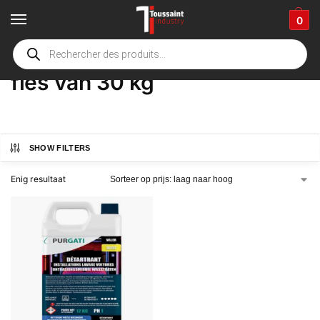
0
Home
Winkel
Product Deel
fles van 30 kg
/
/
/
fles van 30 kg
SHOW FILTERS
Enig resultaat