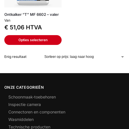
Ontkalker “T” MF 6602 – valer
Van
€
51,06
HTVA
Opties selecteren
Enig resultaat
ONZE CATEGORIEËN
Schoonmaak-toebehoren
Inspectie camera
Connectoren en componenten
Wasmiddelen
Technische producten