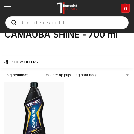
0
Home
Winkel
Product Deel
CAMAUBA SHINE - 700 ml
/
/
/
CAMAUBA SHINE - 700 ml
SHOW FILTERS
Enig resultaat