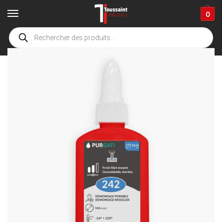
0
Home
Winkel
EPI
Remdraad medium – lage viscositeit – LOCKTOP
/
/
/