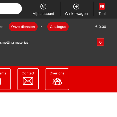
FR
Mijn account
Winkelwagen
Taal
en
Onze diensten
Catalogus
€
0,00
0
smetting materiaal
ents
Contact
Over ons