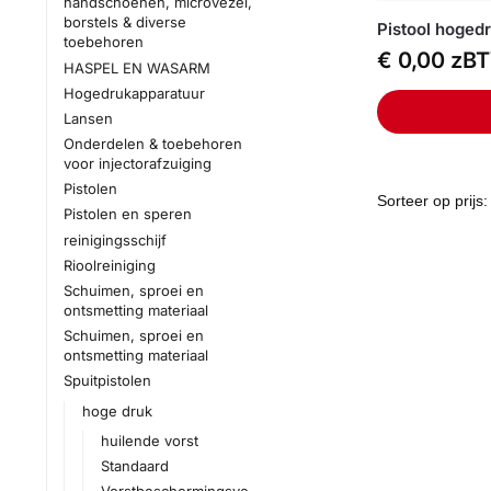
handschoenen, microvezel,
borstels & diverse
Pistool hoged
toebehoren
€
0,00
zB
HASPEL EN WASARM
Hogedrukapparatuur
Lansen
Onderdelen & toebehoren
voor injectorafzuiging
Pistolen
Pistolen en speren
reinigingsschijf
Rioolreiniging
Schuimen, sproei en
ontsmetting materiaal
Schuimen, sproei en
ontsmetting materiaal
Spuitpistolen
hoge druk
huilende vorst
Standaard
Vorstbeschermingsve