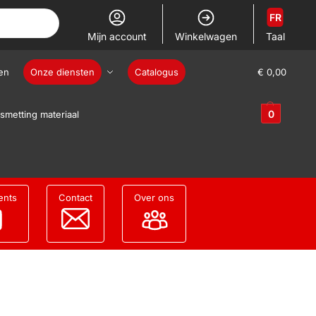
FR
Mijn account
Winkelwagen
Taal
en
Onze diensten
Catalogus
€
0,00
0
smetting materiaal
ents
Contact
Over ons