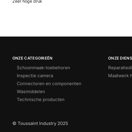
Zeer hoge druk
ONZE CATEGORIEËN
ONZE DIEN
Schoonmaak-toebehoren
Reparatied
Inspectie camera
Maatwerk h
Connectoren en componenten
Wasmiddelen
Technische producten
© Toussaint Industry 2025