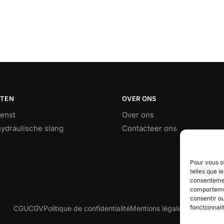
STEN
OVER ONS
ienst
Over ons
ydraulische slang
Contacteer ons
Pour vous of
telles que l
consentemen
comportement
consentir o
fonctionnali
CGU
CGV
Politique de confidentialité
Mentions légales