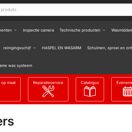
nenten
Inspectie camera
Technische producten
Wasmiddel
reinigingsschijf
HASPEL EN WASARM
Schuimen, sproei en ont
ame was systeem
g op maat
Reparatieservice
Catalogus
Évènem
ers