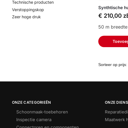
Technische producten
Synthtische h
Verstoppingskop
€
210,00
z
Zeer hoge druk
50 m breedt
Toevoe
ONZE CATEGORIEËN
ONZE DIEN
Schoonmaak-toebehoren
Reparatied
Inspectie camera
Maatwerk h
Connectoren en componenten