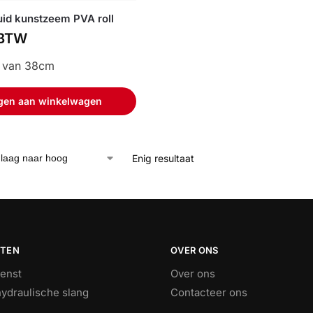
uid kunstzeem PVA roll
BTW
e van 38cm
gen aan winkelwagen
Enig resultaat
STEN
OVER ONS
ienst
Over ons
ydraulische slang
Contacteer ons