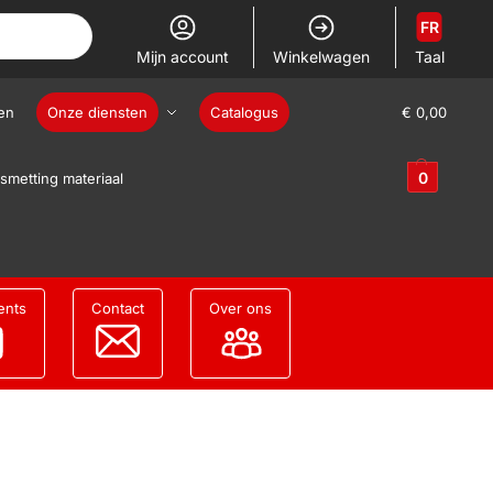
FR
Mijn account
Winkelwagen
Taal
en
Onze diensten
Catalogus
€
0,00
0
smetting materiaal
ents
Contact
Over ons