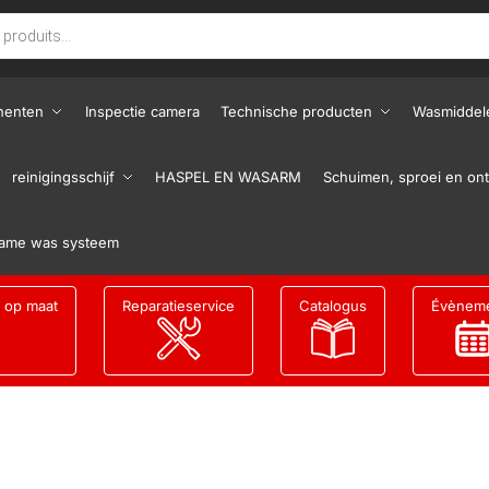
nenten
Inspectie camera
Technische producten
Wasmiddel
reinigingsschijf
HASPEL EN WASARM
Schuimen, sproei en ont
ame was systeem
g op maat
Reparatieservice
Catalogus
Évènem