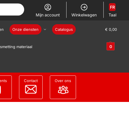
FR
Mijn account
Winkelwagen
Taal
en
Onze diensten
Catalogus
€
0,00
0
smetting materiaal
ents
Contact
Over ons