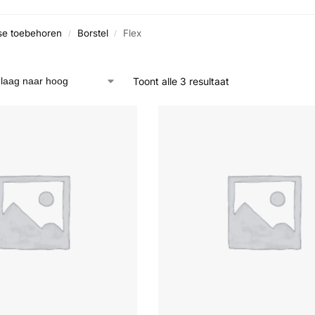
rse toebehoren
Borstel
Flex
/
/
Toont alle 3 resultaat