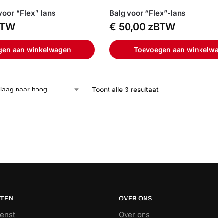
voor “Flex” lans
Balg voor “Flex”-lans
BTW
€
50,00
zBTW
gen aan winkelwagen
Toevoegen aan winkelw
Toont alle 3 resultaat
STEN
OVER ONS
ienst
Over ons