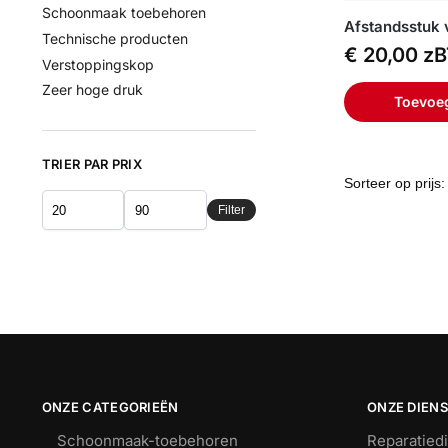
Schoonmaak toebehoren
Afstandsstuk 
Technische producten
€
20,00
z
Verstoppingskop
Zeer hoge druk
Toevoe
TRIER PAR PRIX
Filter
ONZE CATEGORIEËN
ONZE DIEN
Schoonmaak-toebehoren
Reparatied