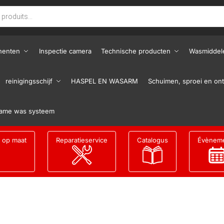
nenten
Inspectie camera
Technische producten
Wasmiddel
reinigingsschijf
HASPEL EN WASARM
Schuimen, sproei en ont
ame was systeem
g op maat
Reparatieservice
Catalogus
Évènem